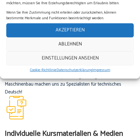
möchten, müssen Sie Ihre Erziehungsberechtigten um Erlaubnis bitten.
Wenn Sie Ihre Zustimmung nicht erteilen oder zurückziehen, können
bestimmte Merkmale und Funktionen beeinträchtigt werden.
AKZEPTIEREN
Erfahrung im Hochschul- &
ABLEHNEN
Technikbereich
EINSTELLUNGEN ANSEHEN
Viele Jahre Führungs- und Fachkräftetraining in vielen
Cookie-Richtlinie
Datenschutzerklärung
Impressum
Fachbereichen wie zum Beispiel Energie, Pflege und
Maschinenbau machen uns zu Spezialisten für technisches
Deutsch!
Individuelle Kursmaterialien & Medien