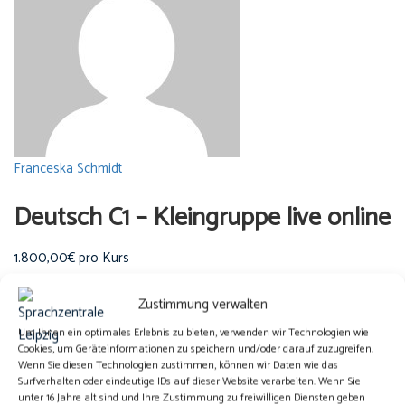
Franceska Schmidt
Deutsch C1 – Kleingruppe live online
1.800,00€ pro Kurs
Fortgeschrittener
Alle Ansehen
Zustimmung verwalten
Um Ihnen ein optimales Erlebnis zu bieten, verwenden wir Technologien wie
Warum sollten Sie sich für uns
Cookies, um Geräteinformationen zu speichern und/oder darauf zuzugreifen.
Wenn Sie diesen Technologien zustimmen, können wir Daten wie das
entscheiden?
Surfverhalten oder eindeutige IDs auf dieser Website verarbeiten. Wenn Sie
unter 16 Jahre alt sind und Ihre Zustimmung zu freiwilligen Diensten geben